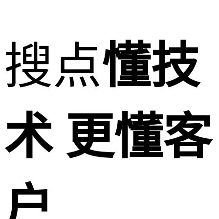
搜点
懂技
术 更懂客
户